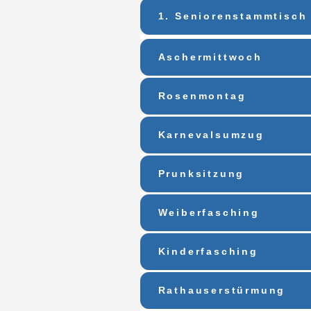
1. Seniorenstammtisch
Aschermittwoch
Rosenmontag
Karnevalsumzug
Prunksitzung
Weiberfasching
Kinderfasching
Rathauserstürmung