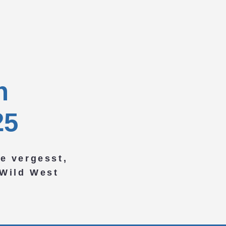
on
25
e vergesst,
Wild West