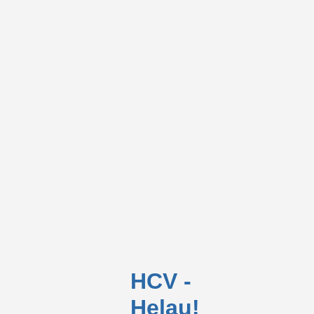
HCV -
Helau!