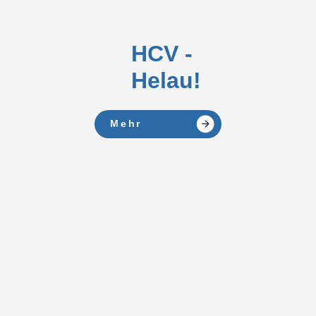
Heiligenstadt
statt.
HCV -
Helau!
Umzugsstrecke
Der Umzug startet in der Schlachthofstraße, führt über die
Mehr
Göttinger Straße, Lindenallee (Schulseite hoch und Propstei-
Seite runter), zur Wilhelmstraße (Fußgängerzone), Marktplatz,
Aegidienstraße, über die Kreuzung Petristraße/ Aegidienstraße
und endet vor der Stadthalle.
Umleitungsempfehlungen zum Umzug
Aus Richtung Autobahn:
über die Ostspange L 1005 und Nordhäuser Straße in Richtung