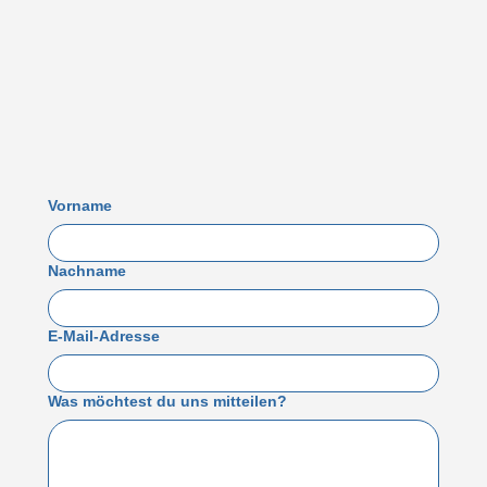
Zentrum
Richteberg - Liebermann-Straße - Leineberg - Nordhäuser
Straße (L 1005) und Geisleder Tor
Aus Richtung Uder:
Uder - Autobahnanschluss; Arenshausen
Uder - Liesebühl (L2022) - Petristraße - Geisleder Tor -
Nordhäuser Straße - Ostspange (L1005) in Richtung Autobahn
A38
Vorname
Nachname
E-Mail-Adresse
Was möchtest du uns mitteilen?