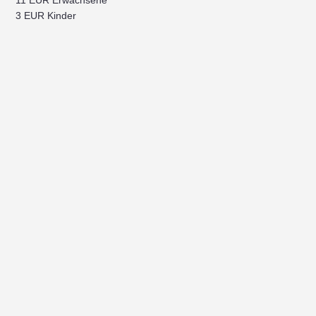
11 EUR Erwachsene
3 EUR Kinder
Anreise
Zu den Veranstaltungen
Die Veranstaltungen finden in der
Stadthalle, Heilbad